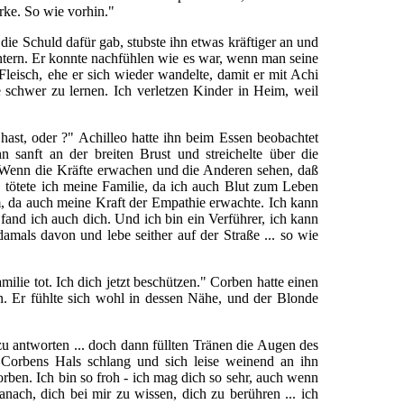
rke. So wie vorhin."
die Schuld dafür gab, stubste ihn etwas kräftiger an und
ntern. Er konnte nachfühlen wie es war, wenn man seine
Fleisch, ehe er sich wieder wandelte, damit er mit Achi
e schwer zu lernen. Ich verletzen Kinder in Heim, weil
hast, oder ?" Achilleo hatte ihn beim Essen beobachtet
n sanft an der breiten Brust und streichelte über die
? Wenn die Kräfte erwachen und die Anderen sehen, daß
, tötete ich meine Familie, da ich auch Blut zum Leben
m, da auch meine Kraft der Empathie erwachte. Ich kann
and ich auch dich. Und ich bin ein Verführer, ich kann
damals davon und lebe seither auf der Straße ... so wie
amilie tot. Ich dich jetzt beschützen." Corben hatte einen
en. Er fühlte sich wohl in dessen Nähe, und der Blonde
u antworten ... doch dann füllten Tränen die Augen des
Corbens Hals schlang und sich leise weinend an ihn
orben. Ich bin so froh - ich mag dich so sehr, auch wenn
danach, dich bei mir zu wissen, dich zu berühren ... ich