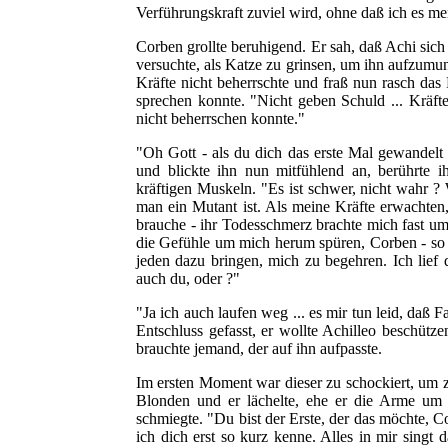
Verführungskraft zuviel wird, ohne daß ich es me
Corben grollte beruhigend. Er sah, daß Achi sich 
versuchte, als Katze zu grinsen, um ihn aufzumu
Kräfte nicht beherrschte und fraß nun rasch das 
sprechen konnte. "Nicht geben Schuld ... Kräft
nicht beherrschen konnte."
"Oh Gott - als du dich das erste Mal gewandelt 
und blickte ihn nun mitfühlend an, berührte ih
kräftigen Muskeln. "Es ist schwer, nicht wahr 
man ein Mutant ist. Als meine Kräfte erwachten
brauche - ihr Todesschmerz brachte mich fast u
die Gefühle um mich herum spüren, Corben - so f
jeden dazu bringen, mich zu begehren. Ich lief 
auch du, oder ?"
"Ja ich auch laufen weg ... es mir tun leid, daß F
Entschluss gefasst, er wollte Achilleo beschütz
brauchte jemand, der auf ihn aufpasste.
Im ersten Moment war dieser zu schockiert, um z
Blonden und er lächelte, ehe er die Arme um 
schmiegte. "Du bist der Erste, der das möchte, C
ich dich erst so kurz kenne. Alles in mir singt 