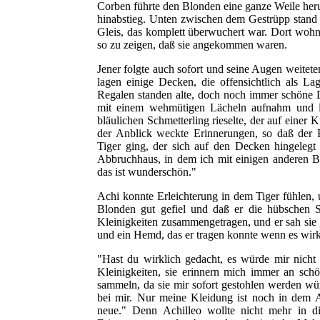
Corben führte den Blonden eine ganze Weile heru
hinabstieg. Unten zwischen dem Gestrüpp stand 
Gleis, das komplett überwuchert war. Dort wohn
so zu zeigen, daß sie angekommen waren.
Jener folgte auch sofort und seine Augen weiteten
lagen einige Decken, die offensichtlich als La
Regalen standen alte, doch noch immer schöne 
mit einem wehmütigen Lächeln aufnahm und le
bläulichen Schmetterling rieselte, der auf einer 
der Anblick weckte Erinnerungen, so daß der B
Tiger ging, der sich auf den Decken hingelegt ha
Abbruchhaus, in dem ich mit einigen anderen Be
das ist wunderschön."
Achi konnte Erleichterung in dem Tiger fühlen,
Blonden gut gefiel und daß er die hübschen S
Kleinigkeiten zusammengetragen, und er sah sie 
und ein Hemd, das er tragen konnte wenn es wirkl
"Hast du wirklich gedacht, es würde mir nicht g
Kleinigkeiten, sie erinnern mich immer an sch
sammeln, da sie mir sofort gestohlen werden wür
bei mir. Nur meine Kleidung ist noch in dem A
neue." Denn Achilleo wollte nicht mehr in di