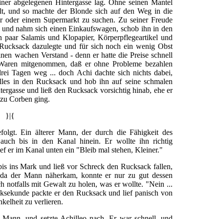
iner abgelegenen Hintergasse lag. Ohne seinen Mantel
alt, und so machte der Blonde sich auf den Weg in die
r oder einem Supermarkt zu suchen. Zu seiner Freude
kt und nahm sich einen Einkaufswagen, schob ihn in den
n paar Salamis und Klopapier, Körperpflegeartikel und
 Rucksack dazulegte und für sich noch ein wenig Obst
inen wachen Verstand - denn er hatte die Preise schnell
 Waren mitgenommen, daß er ohne Probleme bezahlen
drei Tagen weg ... doch Achi dachte sich nichts dabei,
alles in den Rucksack und hob ihn auf seine schmalen
tergasse und ließ den Rucksack vorsichtig hinab, ehe er
k zu Corben ging.
}|{
lgt. Ein älterer Mann, der durch die Fähigkeit des
uch bis in den Kanal hinein. Er wollte ihn richtig
ef er im Kanal unten ein "Bleib mal stehen, Kleiner."
bis ins Mark und ließ vor Schreck den Rucksack fallen,
 da der Mann näherkam, konnte er nur zu gut dessen
h notfalls mit Gewalt zu holen, was er wollte. "Nein ...
cksekunde packte er den Rucksack und lief panisch von
elheit zu verlieren.
r Mann, und setzte Achilleo nach. Er war schnell, und