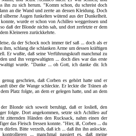
ss ihn zu sich herum. "Komm schon, du schreist doch
 Mann an die Wand und zerrte an dessen Kleidung. Doch
nd silberne Augen funkelten wütend aus der Dunkelheit.
konnte, wurde er schon von Achilleo weggerissen und
, so daß der Blonde nichts sah, und dort zerfetzte er dem
u dem Kleineren zurückkehrte.
ise, da der Schock noch immer tief saß ... doch als er
 zu ihm, schlang die schlanken Arme um dessen kräftigen
ell. Er wußte, daß seine Verführungskraft manchmal zu
en und ihn vergewaltigten ... doch dies war das erste
waltigt wurde. "Danke ... oh Gott, ich danke dir. Ich
genug geschrien, daß Corben es gehört hatte und er
anft über die Wange schleckte. Er leckte die Tränen ab
u dem Platz folgte, an dem er gelegen hatte, und an dem
er Blonde sich soweit beruhigt, daß er losließ, den
r folgte. Dort angekommen, setzte sich Achilleo auf
cht zitternden Händen den Rucksack, nahm einen der
iger das Fleisch fressen konnte. "Hier, iß, Corben ... du
n dürfen. Bitte verzeih, daß ich ... daß ihn ihn anlockte.
kontrollieren ... manchmal passiert es, daß meine