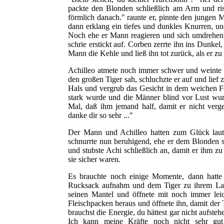
packte den Blonden schließlich am Arm und ri
förmlich danach." raunte er, pinnte den jungen
dann erklang ein tiefes und dunkles Knurren, u
Noch ehe er Mann reagieren und sich umdrehen 
schrie erstickt auf. Corben zerrte ihn ins Dunkel
Mann die Kehle und ließ ihn tot zurück, als er z
Achilleo atmete noch immer schwer und weinte le
den großen Tiger sah, schluchzte er auf und lief
Hals und vergrub das Gesicht in dem weichen F
stark wurde und die Männer blind vor Lust wurd
Mal, daß ihm jemand half, damit er nicht verge
danke dir so sehr ..."
Der Mann und Achilleo hatten zum Glück laut 
schnurrte nun beruhigend, ehe er dem Blonden s
und stubste Achi schließlich an, damit er ihm z
sie sicher waren.
Es brauchte noch einige Momente, dann hatte d
Rucksack aufnahm und dem Tiger zu ihrem Lage
seinen Mantel und öffnete mit noch immer lei
Fleischpacken heraus und öffnete ihn, damit der T
brauchst die Energie, du hättest gar nicht aufstehe
Ich kann meine Kräfte noch nicht sehr gut 