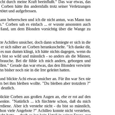
icht durch meine Kraft beeinflußt." Das war etwas, das
Corben hätte ihn andernfalls trotz seiner Verletzungen
tötet und aufgefressen.
 kann beherrschen und ich dir nicht antun, was Mann tun
n." Corben sah es einfach ... er wusste ansonsten auch
e Hand, um dem Blonden vorsichtig über die Wange zu
te Achilleo unsicher, doch dann schmiegte er sich in die
er sich näher an Corben herankuschelte. "Ich danke dir,
 es nun dumm klingt, ich hätte nichts dagegen, wenn du
u bist so wild und männlich - so anders als die Männer,
 brauche. Bei dir fühle ich mich anders, geborgen und
ollen." Gerade das war etwas, das den Blonden verwirrte
hn bisher noch nie in die Irre geleitet hatten.
 und blickte Achi etwas unsicher an. Für ihn war Sex nie
m bei ihm bleiben wollte. "Du bleiben aber trotzdem ?"
 deutlich.
blickte Corben aus großen Augen an, ehe er rot auf den
kte. "Natürlich ... ich fürchtete schon, daß du mich
rdiene. Aber ich verstehe nicht - du bist so männlich,
schon viele Angebote ?" Achilleo konnte nicht verstehen,