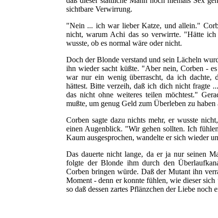
daß dieser stattliche Mann noch niemals Sex gehab
sichtbare Verwirrung.
"Nein ... ich war lieber Katze, und allein." Co
nicht, warum Achi das so verwirrte. "Hätte ich
wusste, ob es normal wäre oder nicht.
Doch der Blonde verstand und sein Lächeln wurde
ihn wieder sacht küßte. "Aber nein, Corben - e
war nur ein wenig überrascht, da ich dachte, 
hättest. Bitte verzeih, daß ich dich nicht fragte 
das nicht ohne weiteres teilen möchtest." Ger
mußte, um genug Geld zum Überleben zu haben ac
Corben sagte dazu nichts mehr, er wusste nicht
einen Augenblick. "Wir gehen sollten. Ich fühlen
Kaum ausgesprochen, wandelte er sich wieder und
Das dauerte nicht lange, da er ja nur seinen
folgte der Blonde ihm durch den Überlaufkan
Corben bringen würde. Daß der Mutant ihn verrat
Moment - denn er konnte fühlen, wie dieser sich
so daß dessen zartes Pflänzchen der Liebe noch er