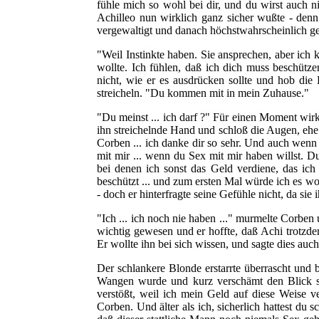
fühle mich so wohl bei dir, und du wirst auch n
Achilleo nun wirklich ganz sicher wußte - denn 
vergewaltigt und danach höchstwahrscheinlich ge
"Weil Instinkte haben. Sie ansprechen, aber ich
wollte. Ich fühlen, daß ich dich muss beschütze
nicht, wie er es ausdrücken sollte und hob di
streicheln. "Du kommen mit in mein Zuhause."
"Du meinst ... ich darf ?" Für einen Moment wirk
ihn streichelnde Hand und schloß die Augen, ehe 
Corben ... ich danke dir so sehr. Und auch wenn
mit mir ... wenn du Sex mit mir haben willst. D
bei denen ich sonst das Geld verdiene, das ich
beschützt ... und zum ersten Mal würde ich es w
- doch er hinterfragte seine Gefühle nicht, da sie i
"Ich ... ich noch nie haben ..." murmelte Corben
wichtig gewesen und er hoffte, daß Achi trotzde
Er wollte ihn bei sich wissen, und sagte dies auch
Der schlankere Blonde erstarrte überrascht und 
Wangen wurde und kurz verschämt den Blick sen
verstößt, weil ich mein Geld auf diese Weise ve
Corben. Und älter als ich, sicherlich hattest du 