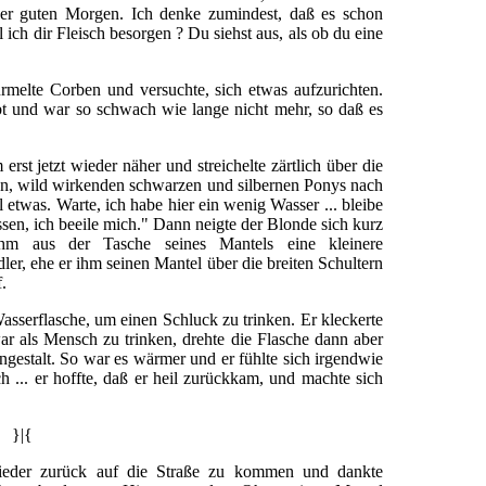
ser guten Morgen. Ich denke zumindest, daß es schon
 ich dir Fleisch besorgen ? Du siehst aus, als ob du eine
rmelte Corben und versuchte, sich etwas aufzurichten.
t und war so schwach wie lange nicht mehr, so daß es
erst jetzt wieder näher und streichelte zärtlich über die
en, wild wirkenden schwarzen und silbernen Ponys nach
l etwas. Warte, ich habe hier ein wenig Wasser ... bleibe
 essen, ich beeile mich." Dann neigte der Blonde sich kurz
hm aus der Tasche seines Mantels eine kleinere
r, ehe er ihm seinen Mantel über die breiten Schultern
.
sserflasche, um einen Schluck zu trinken. Er kleckerte
ar als Mensch zu trinken, drehte die Flasche dann aber
ngestalt. So war es wärmer und er fühlte sich irgendwie
h ... er hoffte, daß er heil zurückkam, und machte sich
}|{
wieder zurück auf die Straße zu kommen und dankte