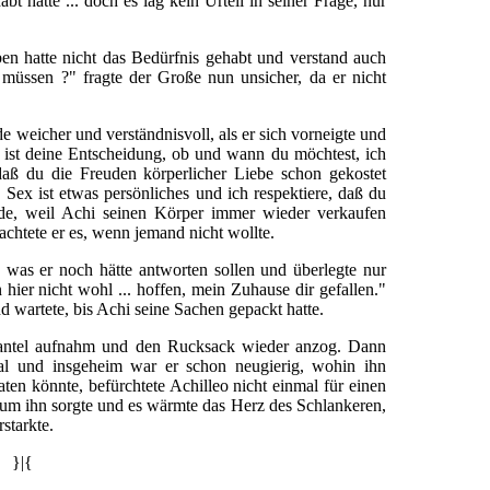
t hatte ... doch es lag kein Urteil in seiner Frage, nur
rben hatte nicht das Bedürfnis gehabt und verstand auch
 müssen ?" fragte der Große nun unsicher, da er nicht
 weicher und verständnisvoll, als er sich vorneigte und
s ist deine Entscheidung, ob und wann du möchtest, ich
daß du die Freuden körperlicher Liebe schon gekostet
... Sex ist etwas persönliches und ich respektiere, daß du
ade, weil Achi seinen Körper immer wieder verkaufen
htete er es, wenn jemand nicht wollte.
, was er noch hätte antworten sollen und überlegte nur
 hier nicht wohl ... hoffen, mein Zuhause dir gefallen."
 wartete, bis Achi seine Sachen gepackt hatte.
 Mantel aufnahm und den Rucksack wieder anzog. Dann
al und insgeheim war er schon neugierig, wohin ihn
en könnte, befürchtete Achilleo nicht einmal für einen
 um ihn sorgte und es wärmte das Herz des Schlankeren,
starkte.
}|{