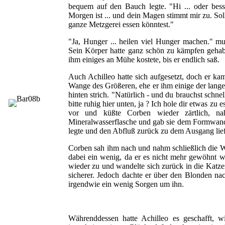
bequem auf den Bauch legte. "Hi ... oder bes
Morgen ist ... und dein Magen stimmt mir zu. Soll
ganze Metzgerei essen könntest."
"Ja, Hunger ... heilen viel Hunger machen." mu
Sein Körper hatte ganz schön zu kämpfen gehab
ihm einiges an Mühe kostete, bis er endlich saß.
Auch Achilleo hatte sich aufgesetzt, doch er kam 
Wange des Größeren, ehe er ihm einige der lang
hinten strich. "Natürlich - und du brauchst schnel
bitte ruhig hier unten, ja ? Ich hole dir etwas zu
vor und küßte Corben wieder zärtlich, na
Mineralwasserflasche und gab sie dem Formwandle
legte und den Abfluß zurück zu dem Ausgang lief
Corben sah ihm nach und nahm schließlich die Wa
dabei ein wenig, da er es nicht mehr gewöhnt w
wieder zu und wandelte sich zurück in die Katze
sicherer. Jedoch dachte er über den Blonden nac
irgendwie ein wenig Sorgen um ihn.
Währenddessen hatte Achilleo es geschafft, 