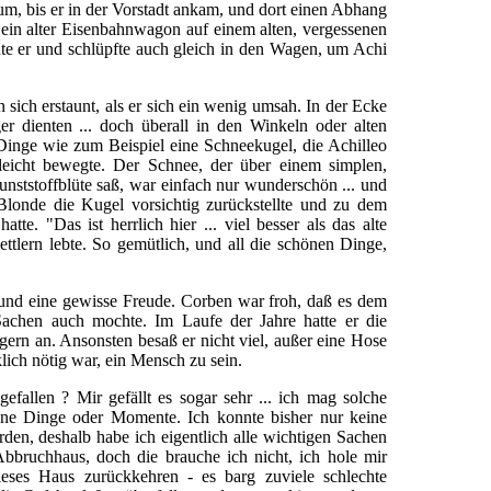
m, bis er in der Vorstadt ankam, und dort einen Abhang
ein alter Eisenbahnwagon auf einem alten, vergessenen
te er und schlüpfte auch gleich in den Wagen, um Achi
 sich erstaunt, als er sich ein wenig umsah. In der Ecke
ger dienten ... doch überall in den Winkeln oder alten
Dinge wie zum Beispiel eine Schneekugel, die Achilleo
icht bewegte. Der Schnee, der über einem simplen,
Kunststoffblüte saß, war einfach nur wunderschön ... und
londe die Kugel vorsichtig zurückstellte und zu dem
tte. "Das ist herrlich hier ... viel besser als das alte
ttlern lebte. So gemütlich, und all die schönen Dinge,
 und eine gewisse Freude. Corben war froh, daß es dem
achen auch mochte. Im Laufe der Jahre hatte er die
gern an. Ansonsten besaß er nicht viel, außer eine Hose
ich nötig war, ein Mensch zu sein.
efallen ? Mir gefällt es sogar sehr ... ich mag solche
öne Dinge oder Momente. Ich konnte bisher nur keine
den, deshalb habe ich eigentlich alle wichtigen Sachen
bbruchhaus, doch die brauche ich nicht, ich hole mir
eses Haus zurückkehren - es barg zuviele schlechte