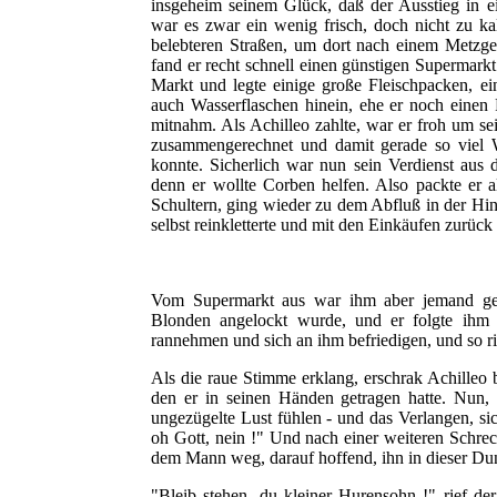
insgeheim seinem Glück, daß der Ausstieg in e
war es zwar ein wenig frisch, doch nicht zu k
belebteren Straßen, um dort nach einem Metzge
fand er recht schnell einen günstigen Supermar
Markt und legte einige große Fleischpacken, ei
auch Wasserflaschen hinein, ehe er noch einen
mitnahm. Als Achilleo zahlte, war er froh um se
zusammengerechnet und damit gerade so viel
konnte. Sicherlich war nun sein Verdienst aus 
denn er wollte Corben helfen. Also packte er 
Schultern, ging wieder zu dem Abfluß in der Hin
selbst reinkletterte und mit den Einkäufen zurüc
Vom Supermarkt aus war ihm aber jemand gefo
Blonden angelockt wurde, und er folgte ihm a
rannehmen und sich an ihm befriedigen, und so ri
Als die raue Stimme erklang, erschrak Achilleo 
den er in seinen Händen getragen hatte. Nun,
ungezügelte Lust fühlen - und das Verlangen, sic
oh Gott, nein !" Und nach einer weiteren Schre
dem Mann weg, darauf hoffend, ihn in dieser Dunk
"Bleib stehen, du kleiner Hurensohn !" rief de