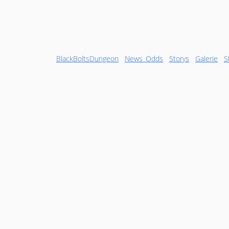
BlackBoltsDungeon
News_Odds
Storys
Galerie
S