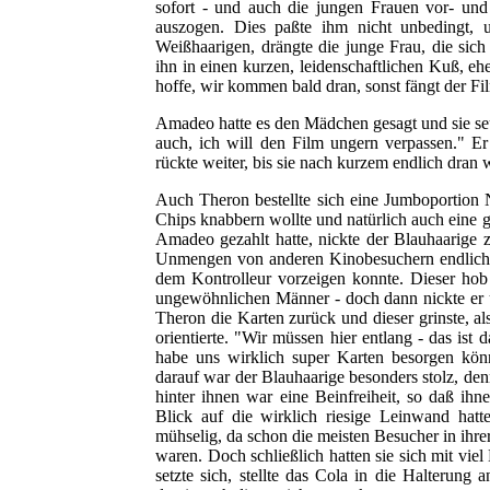
sofort - und auch die jungen Frauen vor- un
auszogen. Dies paßte ihm nicht unbedingt,
Weißhaarigen, drängte die junge Frau, die sich
ihn in einen kurzen, leidenschaftlichen Kuß, eh
hoffe, wir kommen bald dran, sonst fängt der Fi
Amadeo hatte es den Mädchen gesagt und sie seuf
auch, ich will den Film ungern verpassen." E
rückte weiter, bis sie nach kurzem endlich dran 
Auch Theron bestellte sich eine Jumboportion 
Chips knabbern wollte und natürlich auch eine
Amadeo gezahlt hatte, nickte der Blauhaarige z
Unmengen von anderen Kinobesuchern endlich
dem Kontrolleur vorzeigen konnte. Dieser hob
ungewöhnlichen Männer - doch dann nickte er u
Theron die Karten zurück und dieser grinste, a
orientierte. "Wir müssen hier entlang - das ist
habe uns wirklich super Karten besorgen kön
darauf war der Blauhaarige besonders stolz, den
hinter ihnen war eine Beinfreiheit, so daß ihn
Blick auf die wirklich riesige Leinwand hatt
mühselig, da schon die meisten Besucher in ihre
waren. Doch schließlich hatten sie sich mit vie
setzte sich, stellte das Cola in die Halteru