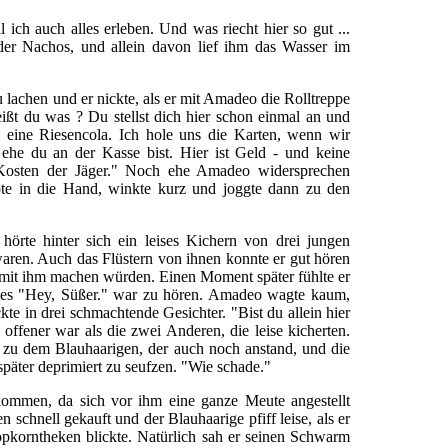
ll ich auch alles erleben. Und was riecht hier so gut ...
er Nachos, und allein davon lief ihm das Wasser im
lachen und er nickte, als er mit Amadeo die Rolltreppe
ßt du was ? Du stellst dich hier schon einmal an und
eine Riesencola. Ich hole uns die Karten, wenn wir
he du an der Kasse bist. Hier ist Geld - und keine
 Kosten der Jäger." Noch ehe Amadeo widersprechen
ote in die Hand, winkte kurz und joggte dann zu den
örte hinter sich ein leises Kichern von drei jungen
aren. Auch das Flüstern von ihnen konnte er gut hören
rn mit ihm machen würden. Einen Moment später fühlte er
eises "Hey, Süßer." war zu hören. Amadeo wagte kaum,
te in drei schmachtende Gesichter. "Bist du allein hier
 offener war als die zwei Anderen, die leise kicherten.
e zu dem Blauhaarigen, der auch noch anstand, und die
äter deprimiert zu seufzen. "Wie schade."
kommen, da sich vor ihm eine ganze Meute angestellt
schnell gekauft und der Blauhaarige pfiff leise, als er
pkorntheken blickte. Natürlich sah er seinen Schwarm