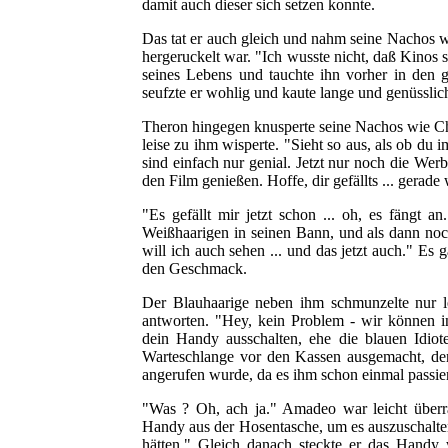
damit auch dieser sich setzen konnte.
Das tat er auch gleich und nahm seine Nachos wi
hergeruckelt war. "Ich wusste nicht, daß Kinos 
seines Lebens und tauchte ihn vorher in den 
seufzte er wohlig und kaute lange und genüssli
Theron hingegen knusperte seine Nachos wie Chi
leise zu ihm wisperte. "Sieht so aus, als ob du 
sind einfach nur genial. Jetzt nur noch die Wer
den Film genießen. Hoffe, dir gefällts ... gerade 
"Es gefällt mir jetzt schon ... oh, es fängt
Weißhaarigen in seinen Bann, und als dann noc
will ich auch sehen ... und das jetzt auch." Es
den Geschmack.
Der Blauhaarige neben ihm schmunzelte nur l
antworten. "Hey, kein Problem - wir können in 
dein Handy ausschalten, ehe die blauen Idiot
Warteschlange vor den Kassen ausgemacht, de
angerufen wurde, da es ihm schon einmal passier
"Was ? Oh, ach ja." Amadeo war leicht überra
Handy aus der Hosentasche, um es auszuschalte
hätten." Gleich danach steckte er das Handy w