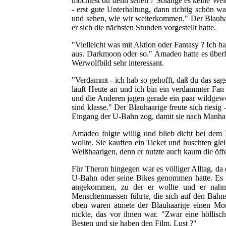
möchtest du denn sehen ? Solange es keine Weiber
- erst gute Unterhaltung, dann richtig schön 
und sehen, wie wir weiterkommen." Der Blauhaar
er sich die nächsten Stunden vorgestellt hatte.
"Vielleicht was mit Aktion oder Fantasy ? Ich ha
aus. Darkmoon oder so." Amadeo hatte es über
Werwolfbild sehr interessant.
"Verdammt - ich hab so gehofft, daß du das sags
läuft Heute an und ich bin ein verdammter Fan
und die Anderen jagen gerade ein paar wildgewor
sind klasse." Der Blauhaarige freute sich riesi
Eingang der U-Bahn zog, damit sie nach Manhat
Amadeo folgte willig und blieb dicht bei dem 
wollte. Sie kauften ein Ticket und huschten gle
Weißhaarigen, denn er nutzte auch kaum die öffe
Für Theron hingegen war es völliger Alltag, da e
U-Bahn oder seine Bikes genommen hatte. Es d
angekommen, zu der er wollte und er nahm 
Menschenmassen führte, die sich auf den Bahns
oben waren atmete der Blauhaarige einen Mome
nickte, das vor ihnen war. "Zwar eine höllisch
Besten und sie haben den Film. Lust ?"