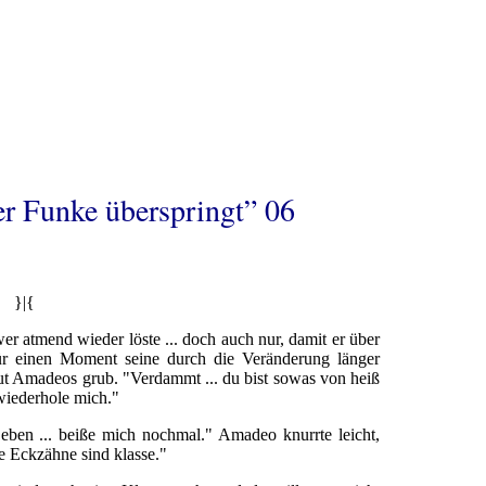
r Funke überspringt” 06
}|{
r atmend wieder löste ... doch auch nur, damit er über
ür einen Moment seine durch die Veränderung länger
ut Amadeos grub. "Verdammt ... du bist sowas von heiß
wiederhole mich."
 eben ... beiße mich nochmal." Amadeo knurrte leicht,
ie Eckzähne sind klasse."