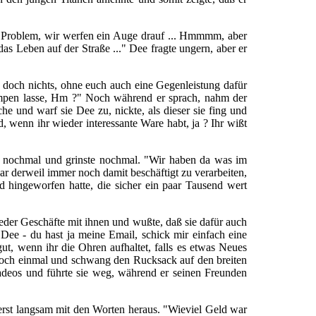
in Problem, wir werfen ein Auge drauf ... Hmmmm, aber
as Leben auf der Straße ..." Dee fragte ungern, aber er
e doch nichts, ohne euch auch eine Gegenleistung dafür
umpen lasse, Hm ?" Noch während er sprach, nahm der
he und warf sie Dee zu, nickte, als dieser sie fing und
, wenn ihr wieder interessante Ware habt, ja ? Ihr wißt
 nochmal und grinste nochmal. "Wir haben da was im
 derweil immer noch damit beschäftigt zu verarbeiten,
 hingeworfen hatte, die sicher ein paar Tausend wert
der Geschäfte mit ihnen und wußte, daß sie dafür auch
Dee - du hast ja meine Email, schick mir einfach eine
t, wenn ihr die Ohren aufhaltet, falls es etwas Neues
e noch einmal und schwang den Rucksack auf den breiten
deos und führte sie weg, während er seinen Freunden
rst langsam mit den Worten heraus. "Wieviel Geld war