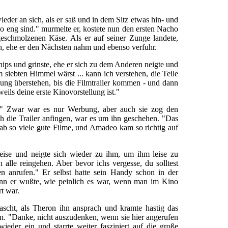
eder an sich, als er saß und in dem Sitz etwas hin- und
so eng sind." murmelte er, kostete nun den ersten Nacho
geschmolzenen Käse. Als er auf seiner Zunge landete,
ch, ehe er den Nächsten nahm und ebenso verfuhr.
ps und grinste, ehe er sich zu dem Anderen neigte und
im siebten Himmel wärst ... kann ich verstehen, die Teile
bung überstehen, bis die Filmtrailer kommen - und dann
weils deine erste Kinovorstellung ist."
 an." Zwar war es nur Werbung, aber auch sie zog den
h die Trailer anfingen, war es um ihn geschehen. "Das
 gab so viele gute Filme, und Amadeo kam so richtig auf
eise und neigte sich wieder zu ihm, um ihm leise zu
alle reingehen. Aber bevor ichs vergesse, du solltest
en anrufen." Er selbst hatte sein Handy schon in der
nn er wußte, wie peinlich es war, wenn man im Kino
t war.
scht, als Theron ihn ansprach und kramte hastig das
n. "Danke, nicht auszudenken, wenn sie hier angerufen
ieder ein und starrte weiter fasziniert auf die große