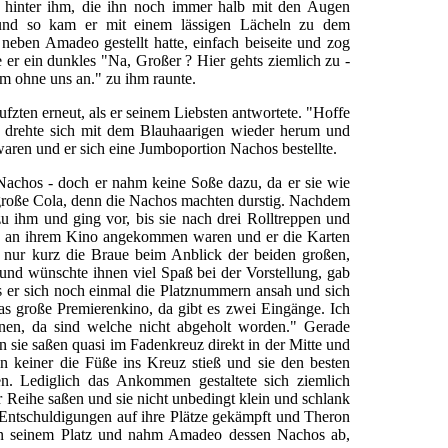
d hinter ihm, die ihn noch immer halb mit den Augen
 und so kam er mit einem lässigen Lächeln zu dem
 neben Amadeo gestellt hatte, einfach beiseite und zog
e er ein dunkles "Na, Großer ? Hier gehts ziemlich zu -
lm ohne uns an." zu ihm raunte.
zten erneut, als er seinem Liebsten antwortete. "Hoffe
r drehte sich mit dem Blauhaarigen wieder herum und
waren und er sich eine Jumboportion Nachos bestellte.
Nachos - doch er nahm keine Soße dazu, da er sie wie
 große Cola, denn die Nachos machten durstig. Nachdem
u ihm und ging vor, bis sie nach drei Rolltreppen und
 an ihrem Kino angekommen waren und er die Karten
 nur kurz die Braue beim Anblick der beiden großen,
nd wünschte ihnen viel Spaß bei der Vorstellung, gab
ls er sich noch einmal die Platznummern ansah und sich
 das große Premierenkino, da gibt es zwei Eingänge. Ich
nen, da sind welche nicht abgeholt worden." Gerade
n sie saßen quasi im Fadenkreuz direkt in der Mitte und
en keiner die Füße ins Kreuz stieß und sie den besten
en. Lediglich das Ankommen gestaltete sich ziemlich
r Reihe saßen und sie nicht unbedingt klein und schlank
l Entschuldigungen auf ihre Plätze gekämpft und Theron
ng an seinem Platz und nahm Amadeo dessen Nachos ab,