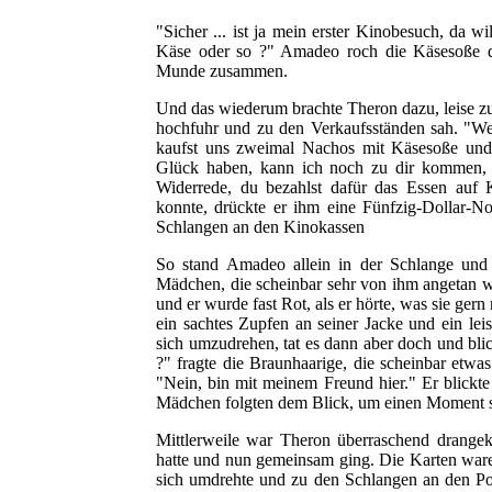
"Sicher ... ist ja mein erster Kinobesuch, da wi
Käse oder so ?" Amadeo roch die Käsesoße d
Munde zusammen.
Und das wiederum brachte Theron dazu, leise zu 
hochfuhr und zu den Verkaufsständen sah. "Wei
kaufst uns zweimal Nachos mit Käsesoße und 
Glück haben, kann ich noch zu dir kommen, e
Widerrede, du bezahlst dafür das Essen auf
konnte, drückte er ihm eine Fünfzig-Dollar-N
Schlangen an den Kinokassen
So stand Amadeo allein in der Schlange und h
Mädchen, die scheinbar sehr von ihm angetan w
und er wurde fast Rot, als er hörte, was sie ge
ein sachtes Zupfen an seiner Jacke und ein l
sich umzudrehen, tat es dann aber doch und blick
?" fragte die Braunhaarige, die scheinbar etwas
"Nein, bin mit meinem Freund hier." Er blickt
Mädchen folgten dem Blick, um einen Moment sp
Mittlerweile war Theron überraschend drange
hatte und nun gemeinsam ging. Die Karten waren 
sich umdrehte und zu den Schlangen an den Po