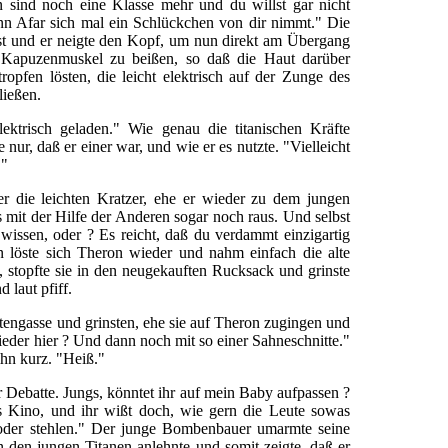
n sind noch eine Klasse mehr und du willst gar nicht
nn Afar sich mal ein Schlückchen von dir nimmt." Die
st und er neigte den Kopf, um nun direkt am Übergang
n Kapuzenmuskel zu beißen, so daß die Haut darüber
opfen lösten, die leicht elektrisch auf der Zunge des
ließen.
lektrisch geladen." Wie genau die titanischen Kräfte
e nur, daß er einer war, und wie er es nutzte. "Vielleicht
."
r die leichten Kratzer, ehe er wieder zu dem jungen
s mit der Hilfe der Anderen sogar noch raus. Und selbst
 wissen, oder ? Es reicht, daß du verdammt einzigartig
nn löste sich Theron wieder und nahm einfach die alte
stopfte sie in den neugekauften Rucksack und grinste
 laut pfiff.
engasse und grinsten, ehe sie auf Theron zugingen und
eder hier ? Und dann noch mit so einer Sahneschnitte."
hn kurz. "Heiß."
r Debatte. Jungs, könntet ihr auf mein Baby aufpassen ?
ns Kino, und ihr wißt doch, wie gern die Leute sowas
der stehlen." Der junge Bombenbauer umarmte seine
an den jungen Titanen anlehnte und somit zeigte, daß er