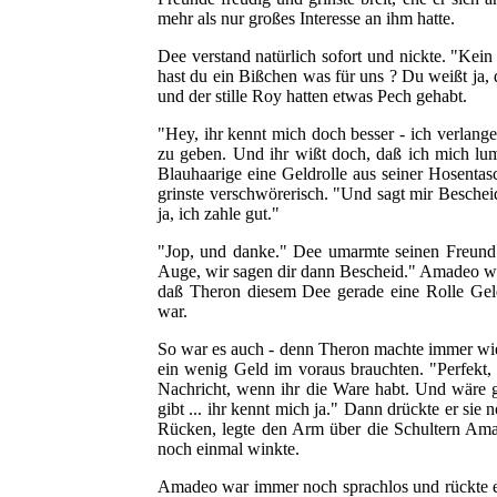
mehr als nur großes Interesse an ihm hatte.
Dee verstand natürlich sofort und nickte. "Ke
hast du ein Bißchen was für uns ? Du weißt ja, d
und der stille Roy hatten etwas Pech gehabt.
"Hey, ihr kennt mich doch besser - ich verlang
zu geben. Und ihr wißt doch, daß ich mich l
Blauhaarige eine Geldrolle aus seiner Hosentasc
grinste verschwörerisch. "Und sagt mir Bescheid
ja, ich zahle gut."
"Jop, und danke." Dee umarmte seinen Freund
Auge, wir sagen dir dann Bescheid." Amadeo war
daß Theron diesem Dee gerade eine Rolle Geld
war.
So war es auch - denn Theron machte immer wie
ein wenig Geld im voraus brauchten. "Perfekt, 
Nachricht, wenn ihr die Ware habt. Und wäre gu
gibt ... ihr kennt mich ja." Dann drückte er si
Rücken, legte den Arm über die Schultern Ama
noch einmal winkte.
Amadeo war immer noch sprachlos und rückte e