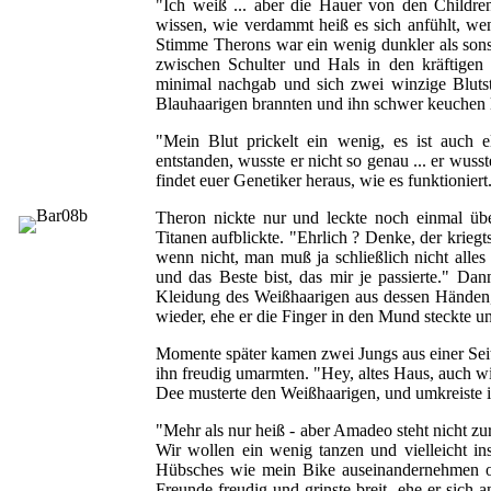
"Ich weiß ... aber die Hauer von den Childre
wissen, wie verdammt heiß es sich anfühlt, we
Stimme Therons war ein wenig dunkler als son
zwischen Schulter und Hals in den kräftige
minimal nachgab und sich zwei winzige Blutstr
Blauhaarigen brannten und ihn schwer keuchen 
"Mein Blut prickelt ein wenig, es ist auch e
entstanden, wusste er nicht so genau ... er wusst
findet euer Genetiker heraus, wie es funktioniert
Theron nickte nur und leckte noch einmal übe
Titanen aufblickte. "Ehrlich ? Denke, der kriegt
wenn nicht, man muß ja schließlich nicht alles
und das Beste bist, das mir je passierte." Da
Kleidung des Weißhaarigen aus dessen Händen, 
wieder, ehe er die Finger in den Mund steckte und
Momente später kamen zwei Jungs aus einer Seit
ihn freudig umarmten. "Hey, altes Haus, auch wi
Dee musterte den Weißhaarigen, und umkreiste i
"Mehr als nur heiß - aber Amadeo steht nicht zu
Wir wollen ein wenig tanzen und vielleicht i
Hübsches wie mein Bike auseinandernehmen o
Freunde freudig und grinste breit, ehe er sich 