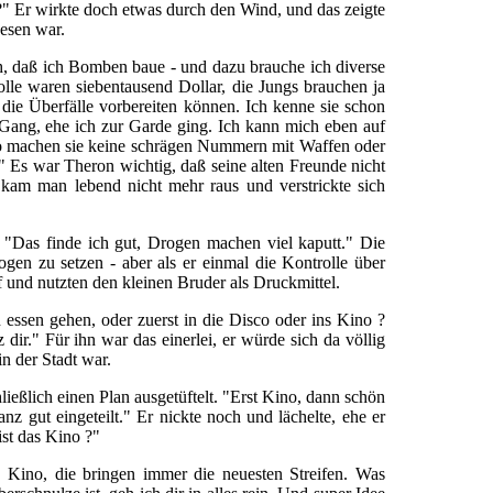
 ?" Er wirkte doch etwas durch den Wind, und das zeigte
wesen war.
, daß ich Bomben baue - und dazu brauche ich diverse
olle waren siebentausend Dollar, die Jungs brauchen ja
ie Überfälle vorbereiten können. Ich kenne sie schon
n Gang, ehe ich zur Garde ging. Ich kann mich eben auf
 so machen sie keine schrägen Nummern mit Waffen oder
 Es war Theron wichtig, daß seine alten Freunde nicht
kam man lebend nicht mehr raus und verstrickte sich
 "Das finde ich gut, Drogen machen viel kaputt." Die
ogen zu setzen - aber als er einmal die Kontrolle über
uf und nutzten den kleinen Bruder als Druckmittel.
essen gehen, oder zuerst in die Disco oder ins Kino ?
dir." Für ihn war das einerlei, er würde sich da völlig
in der Stadt war.
ießlich einen Plan ausgetüftelt. "Erst Kino, dann schön
nz gut eingeteilt." Er nickte noch und lächelte, ehe er
ist das Kino ?"
ino, die bringen immer die neuesten Streifen. Was