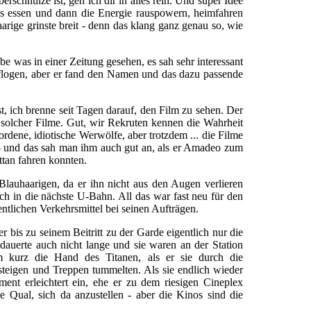
schnulze ist, geh ich dir in alles rein. Und super Idee
was essen und dann die Energie rauspowern, heimfahren
ige grinste breit - denn das klang ganz genau so, wie
be was in einer Zeitung gesehen, es sah sehr interessant
flogen, aber er fand den Namen und das dazu passende
t, ich brenne seit Tagen darauf, den Film zu sehen. Der
 solcher Filme. Gut, wir Rekruten kennen die Wahrheit
dene, idiotische Werwölfe, aber trotzdem ... die Filme
g - und das sah man ihm auch gut an, als er Amadeo zum
tan fahren konnten.
Blauhaarigen, da er ihn nicht aus den Augen verlieren
ich in die nächste U-Bahn. All das war fast neu für den
ntlichen Verkehrsmittel bei seinen Aufträgen.
r bis zu seinem Beitritt zu der Garde eigentlich nur die
auerte auch nicht lange und sie waren an der Station
kurz die Hand des Titanen, als er sie durch die
teigen und Treppen tummelten. Als sie endlich wieder
nt erleichtert ein, ehe er zu dem riesigen Cineplex
e Qual, sich da anzustellen - aber die Kinos sind die