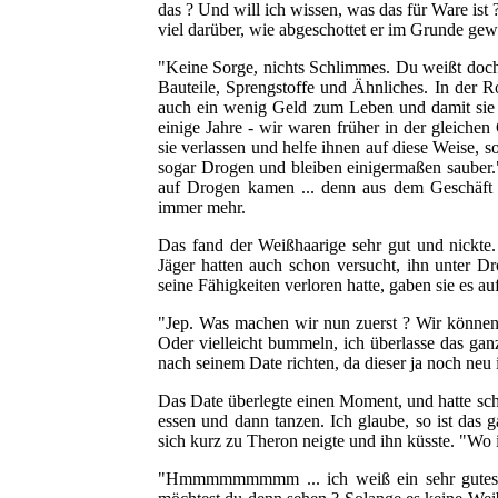
das ? Und will ich wissen, was das für Ware ist
viel darüber, wie abgeschottet er im Grunde ge
"Keine Sorge, nichts Schlimmes. Du weißt doch
Bauteile, Sprengstoffe und Ähnliches. In der R
auch ein wenig Geld zum Leben und damit sie d
einige Jahre - wir waren früher in der gleiche
sie verlassen und helfe ihnen auf diese Weise,
sogar Drogen und bleiben einigermaßen sauber."
auf Drogen kamen ... denn aus dem Geschäft 
immer mehr.
Das fand der Weißhaarige sehr gut und nickte.
Jäger hatten auch schon versucht, ihn unter Dr
seine Fähigkeiten verloren hatte, gaben sie es a
"Jep. Was machen wir nun zuerst ? Wir können 
Oder vielleicht bummeln, ich überlasse das ganz 
nach seinem Date richten, da dieser ja noch neu 
Das Date überlegte einen Moment, und hatte schl
essen und dann tanzen. Ich glaube, so ist das ga
sich kurz zu Theron neigte und ihn küsste. "Wo 
"Hmmmmmmmmm ... ich weiß ein sehr gutes K