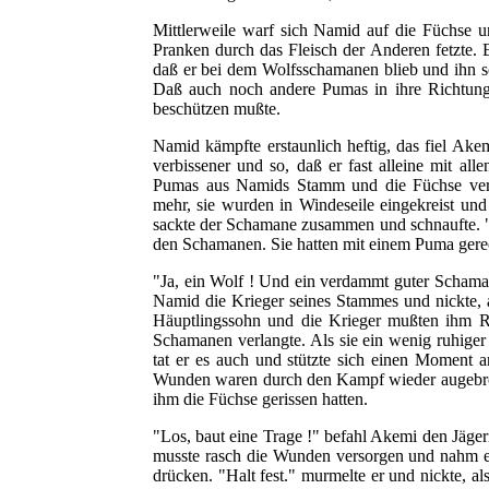
Mittlerweile warf sich Namid auf die Füchse un
Pranken durch das Fleisch der Anderen fetzte. 
daß er bei dem Wolfsschamanen blieb und ihn s
Daß auch noch andere Pumas in ihre Richtung l
beschützen mußte.
Namid kämpfte erstaunlich heftig, das fiel Akemi
verbissener und so, daß er fast alleine mit al
Pumas aus Namids Stamm und die Füchse versu
mehr, sie wurden in Windeseile eingekreist und
sackte der Schamane zusammen und schnaufte. "E
den Schamanen. Sie hatten mit einem Puma gere
"Ja, ein Wolf ! Und ein verdammt guter Schaman
Namid die Krieger seines Stammes und nickte, 
Häuptlingssohn und die Krieger mußten ihm Re
Schamanen verlangte. Als sie ein wenig ruhige
tat er es auch und stützte sich einen Moment 
Wunden waren durch den Kampf wieder augebro
ihm die Füchse gerissen hatten.
"Los, baut eine Trage !" befahl Akemi den Jäger
musste rasch die Wunden versorgen und nahm e
drücken. "Halt fest." murmelte er und nickte, a