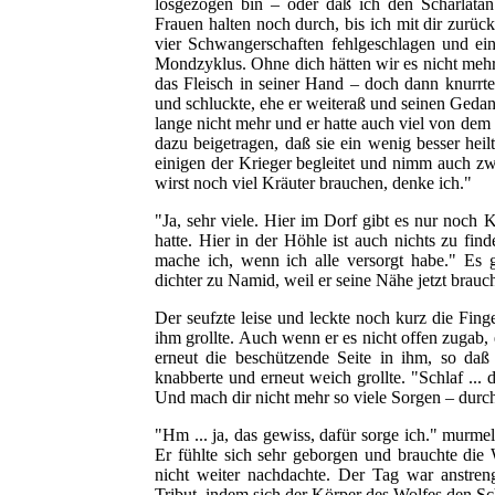
losgezogen bin – oder daß ich den Scharlatan
Frauen halten noch durch, bis ich mit dir zurüc
vier Schwangerschaften fehlgeschlagen und ein
Mondzyklus. Ohne dich hätten wir es nicht mehr
das Fleisch in seiner Hand – doch dann knurrte 
und schluckte, ehe er weiteraß und seinen Gedan
lange nicht mehr und er hatte auch viel von dem
dazu beigetragen, daß sie ein wenig besser hei
einigen der Krieger begleitet und nimm auch zw
wirst noch viel Kräuter brauchen, denke ich."
"Ja, sehr viele. Hier im Dorf gibt es nur noch
hatte. Hier in der Höhle ist auch nichts zu fi
mache ich, wenn ich alle versorgt habe." Es
dichter zu Namid, weil er seine Nähe jetzt brauch
Der seufzte leise und leckte noch kurz die Fing
ihm grollte. Auch wenn er es nicht offen zugab,
erneut die beschützende Seite in ihm, so daß 
knabberte und erneut weich grollte. "Schlaf ...
Und mach dir nicht mehr so viele Sorgen – durch 
"Hm ... ja, das gewiss, dafür sorge ich." murm
Er fühlte sich sehr geborgen und brauchte die
nicht weiter nachdachte. Der Tag war anstre
Tribut, indem sich der Körper des Wolfes den Sch