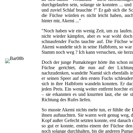
durchgelaufen sein, solange sie konnten ... un
und zuviel Schlaf brauchte !" Er gab sich die S
die Füchse würden es nicht leicht haben, auch
hinter mir, Akemi ..."
"Noch haben wir ein wenig Zeit, um zu laufen.
nicht wieder kämpfen, aber es war wohl doch 
schnaufender Fuchs tauchte auf. Die Füchse war
Akemi wandelte sich in seine Halbform, so war 
Stamm noch weg ? Ich kann versuchen, sie herz
Doch der junge Pumakrieger hörte ihn schon nic
Füchse gerichtet, die nun auf der Lichtun
nachzudenken, wandelte Namid sich ebenfalls in 
er seinen Speer auf den ersten Fuchs schleuder
sich in ihre Halbform wandeln konnten. Er dac
jeden Preis. Ein wenig weiter entfernt horchte e
– sie erkannten es und knurrten laut, ehe sie 
Richtung des Rufes liefen.
So musste Akemi nichts mehr tun, er fühlte die 
ihnen auftauchten. Sie waren weit genug weg, d
Kopf außer Gefecht setzten konnte, erst danach
so gut er konnte, entriss einem der Füchse den
noch solange durchhalten, bis die anderen Puma