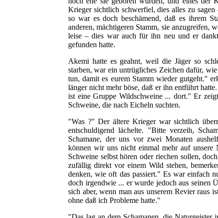
noch ehe sie geboren wurden, und eines der K
Krieger sichtlich schwerfiel, dies alles zu sa
so war es doch beschämend, daß es ihrem St
anderen, mächtigeren Stamm, sie anzugreifen, 
leise – dies war auch für ihn neu und er dan
gefunden hatte.
Akemi hatte es geahnt, weil die Jäger so sch
starben, war ein untrügliches Zeichen dafür, wi
tun, damit es eurem Stamm wieder gutgeht." erk
länger nicht mehr böse, daß er ihn entführt hatte
ist eine Gruppe Wildschweine ... dort." Er zeigt
Schweine, die nach Eicheln suchten.
"Was ?" Der ältere Krieger war sichtlich überr
entschuldigend lächelte. "Bitte verzeih, Sch
Schamane, der uns vor zwei Monaten aushelfe
können wir uns nicht einmal mehr auf unsere N
Schweine selbst hören oder riechen sollen, doch
zufällig direkt vor einem Wild stehen, bemerke
denken, wie oft das passiert." Es war einfach n
doch irgendwie ... er wurde jedoch aus seinen Ü
sich aber, wenn man aus unserem Revier raus ist
ohne daß ich Probleme hatte."
"Das lag an dem Schamanen, die Naturgeister i