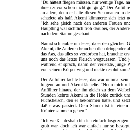
"Du hättest fliegen müssen, nur wenige Tage, na
ihnen zuvor schon nicht gut ging." Der Anführe
an allem, denn er hatte diesen Schamanen in d
schadete als half. Akemi kümmerte sich jetzt
"Ich sehe gleich nach den anderen Frauen un
Häuptling war sichtlich froh darüber, der Andere 
nach dem Stamm geschaut.
Namid schnaubte nur leise, da er den gleichen G
Akemi, die Anderen brauchen dich dringender als 
das Aas, das alles so verdorben hat, brauchte er
uns noch das letzte Fleisch wegzuessen. Und j
während er sprach, nahm der verletzte, junge 
von seinem Körper weg und nickte resolut zum
Der Anführer lachte leise, das war nunmal sein 
fragend an und Akemi lächelte. "Nenn mich ruh
Anführer hinaus, der ihn gleich zu dem Weibc
Stunden kehrte Akemi in die Höhle zurück un
Fuchsfleisch, den er bekommen hatte, und setzt
daß etwas passiert. Dein Stamm ist in eine
Kräuter sammeln gehen."
"Ich weiß – deshalb bin ich einfach losgezogen u
grob war, doch ich war einfach nur so besorg