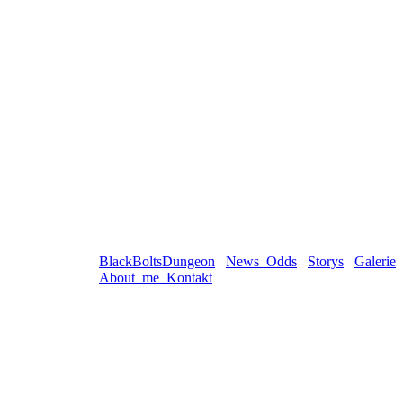
BlackBoltsDungeon
News_Odds
Storys
Galerie
About_me_Kontakt