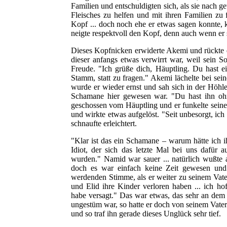
Familien und entschuldigten sich, als sie nach ge
Fleisches zu helfen und mit ihren Familien zu 
Kopf ... doch noch ehe er etwas sagen konnte,
neigte respektvoll den Kopf, denn auch wenn er 
Dieses Kopfnicken erwiderte Akemi und rückte 
dieser anfangs etwas verwirrt war, weil sein S
Freude. "Ich grüße dich, Häuptling. Du hast 
Stamm, statt zu fragen." Akemi lächelte bei se
wurde er wieder ernst und sah sich in der Höhl
Schamane hier gewesen war. "Du hast ihn ohn
geschossen vom Häuptling und er funkelte sein
und wirkte etwas aufgelöst. "Seit unbesorgt, ic
schnaufte erleichtert.
"Klar ist das ein Schamane – warum hätte ich i
Idiot, der sich das letzte Mal bei uns dafür
wurden." Namid war sauer ... natürlich wußte au
doch es war einfach keine Zeit gewesen und 
werdenden Stimme, als er weiter zu seinem Vate
und Elid ihre Kinder verloren haben ... ich h
habe versagt." Das war etwas, das sehr an de
ungestüm war, so hatte er doch von seinem Vate
und so traf ihn gerade dieses Unglück sehr tief.