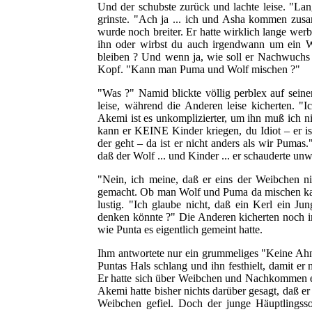
Und der schubste zurück und lachte leise. "Lang
grinste. "Ach ja ... ich und Asha kommen zusa
wurde noch breiter. Er hatte wirklich lange werb
ihn oder wirbst du auch irgendwann um ein 
bleiben ? Und wenn ja, wie soll er Nachwuchs
Kopf. "Kann man Puma und Wolf mischen ?"
"Was ?" Namid blickte völlig perblex auf sein
leise, während die Anderen leise kicherten. "
Akemi ist es unkomplizierter, um ihn muß ich n
kann er KEINE Kinder kriegen, du Idiot – er i
der geht – da ist er nicht anders als wir Pumas
daß der Wolf ... und Kinder ... er schauderte unwi
"Nein, ich meine, daß er eins der Weibchen
gemacht. Ob man Wolf und Puma da mischen kann
lustig. "Ich glaube nicht, daß ein Kerl ein J
denken könnte ?" Die Anderen kicherten noch i
wie Punta es eigentlich gemeint hatte.
Ihm antwortete nur ein grummeliges "Keine Ah
Puntas Hals schlang und ihn festhielt, damit er
Er hatte sich über Weibchen und Nachkommen ei
Akemi hatte bisher nichts darüber gesagt, daß e
Weibchen gefiel. Doch der junge Häuptlingss