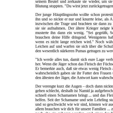
seinem Beutel und zerkaute sie wieder, um sie 
Blutung stoppten. "Du wirst jetzt zurückgetragen
Der junge Häuptlingssohn wollte schon protestie
ihn und so nickte er nur und knurrte leise, als 
inzwischen die Trage und brachten sie dann zu
sie sie aufnahmen. Der ältere Krieger neigt
musterte ihn dann ein wenig. "Sei gegrüßt, 
brauchen deine Hilfe dringend. Wenigstens ha
wenn es nicht lange reichen wird." Noch wäh
Leichen auf und warfen sie sich über die Schu
den wesentlich stärkeren Pumas getragen zu wer
"Ich werde alles tun, damit sich eure Lage verb
her. Wenn die Jäger schon das Fleisch der Füchse
Er bemerkte auch, daß sie etwas wenig Fleisch a
wahrscheinlich gaben sie ihr Futter den Frauen
den ältesten der Jäger, die Antwort kam wahrsche
Der verengte kurz die Augen – doch dann nickt
gehen schlecht, deshalb ist Namid ja aufgebroch
schnell einen Schamamen bringt ... und das Flei
helfen. Seit der Schamame und sein Lehrling star
und so geschwächt wie wir sind, können wir auc
allem brauchen wir dich für unsere Familien ...