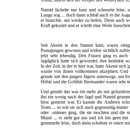
Namid lächelte nur kurz und schnurrte leise, 
Lunge sog ... doch dann schloß auch er die Au
er brauchte, um wieder zu heilen. Denn auch we
Kraft gekostet und er würde eine Weile brauchen,
Seit Akemi in den Stamm kam, waren eini
Pumajungen gewesen und wirkte sichtlich zufri
jetzt sehr lebendig. Den Frauen ging es auc
Jagdglück hatte sich gewendet, ihre Instinkte 
In der Zeit, in der er hier war, hatte Akemi sich 
wurde von ihnen vollkommen akzeptiert. Und
gerade mit den jungen Jägern unterwegs, um fri
Höhle und die Gefühle füreinander waren sehr t
Und gerade das war ein mehr als nur gefundenes
ihn ein wenig nach der Jagd und Namid grummelt
böse gemeint war. Er kannte die Anderen schon
Team ... so wie sie sich auch gegenseitig imme
oder –männer ging, die sie mochten und die si
Mund ... er sieht gut aus und ich bin gern mi
grummelte leise, doch dann schubste er einen sei