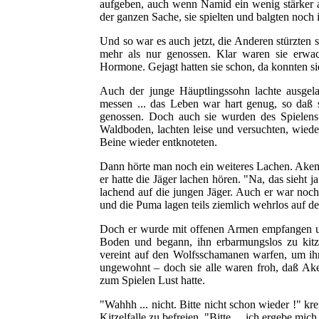
aufgeben, auch wenn Namid ein wenig stärker a
der ganzen Sache, sie spielten und balgten noc
Und so war es auch jetzt, die Anderen stürzten s
mehr als nur genossen. Klar waren sie erwac
Hormone. Gejagt hatten sie schon, da konnten sie
Auch der junge Häuptlingssohn lachte ausgel
messen ... das Leben war hart genug, so daß s
genossen. Doch auch sie wurden des Spielen
Waldboden, lachten leise und versuchten, wied
Beine wieder entknoteten.
Dann hörte man noch ein weiteres Lachen. Akem
er hatte die Jäger lachen hören. "Na, das sieht 
lachend auf die jungen Jäger. Auch er war noch 
und die Puma lagen teils ziemlich wehrlos auf 
Doch er wurde mit offenen Armen empfangen un
Boden und begann, ihn erbarmungslos zu kitz
vereint auf den Wolfsschamanen warfen, um ihn
ungewohnt – doch sie alle waren froh, daß Ak
zum Spielen Lust hatte.
"Wahhh ... nicht. Bitte nicht schon wieder !" kr
Kitzelfalle zu befreien. "Bitte ... ich ergebe mic