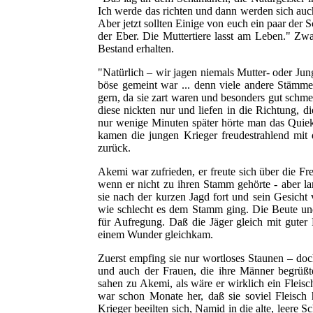
Ich werde das richten und dann werden sich auch
Aber jetzt sollten Einige von euch ein paar der
der Eber. Die Muttertiere lasst am Leben." Zwa
Bestand erhalten.
"Natürlich – wir jagen niemals Mutter- oder Jun
böse gemeint war ... denn viele andere Stämme 
gern, da sie zart waren und besonders gut schmec
diese nickten nur und liefen in die Richtung, 
nur wenige Minuten später hörte man das Quie
kamen die jungen Krieger freudestrahlend mit
zurück.
Akemi war zufrieden, er freute sich über die Fr
wenn er nicht zu ihren Stamm gehörte - aber l
sie nach der kurzen Jagd fort und sein Gesicht ve
wie schlecht es dem Stamm ging. Die Beute un
für Aufregung. Daß die Jäger gleich mit guter 
einem Wunder gleichkam.
Zuerst empfing sie nur wortloses Staunen – doc
und auch der Frauen, die ihre Männer begrüßt
sahen zu Akemi, als wäre er wirklich ein Fleisc
war schon Monate her, daß sie soviel Fleisch h
Krieger beeilten sich, Namid in die alte, leere 