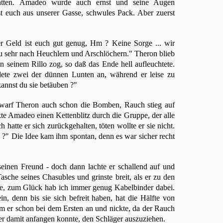
hatten. Amadeo wurde auch ernst und seine Augen
sst euch aus unserer Gasse, schwules Pack. Aber zuerst
er Geld ist euch gut genug, Hm ? Keine Sorge ... wir
zu sehr nach Heuchlern und Arschlöchern." Theron blieb
 an seinem Rillo zog, so daß das Ende hell aufleuchtete.
ete zwei der dünnen Lunten an, während er leise zu
annst du sie betäuben ?"
 warf Theron auch schon die Bomben, Rauch stieg auf
te Amadeo einen Kettenblitz durch die Gruppe, der alle
hatte er sich zurückgehalten, töten wollte er sie nicht.
?" Die Idee kam ihm spontan, denn es war sicher recht
seinen Freund - doch dann lachte er schallend auf und
asche seines Chasubles und grinste breit, als er zu den
e, zum Glück hab ich immer genug Kabelbinder dabei.
n, denn bis sie sich befreit haben, hat die Hälfte von
m er schon bei dem Ersten an und nickte, da der Rauch
er damit anfangen konnte, den Schläger auszuziehen.