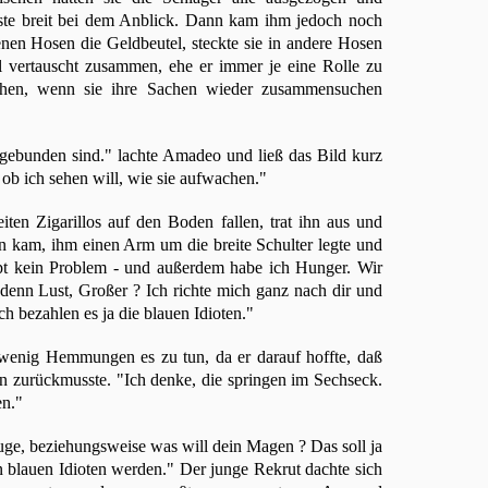
te breit bei dem Anblick. Dann kam ihm jedoch noch
enen Hosen die Geldbeutel, steckte sie in andere Hosen
al vertauscht zusammen, ehe er immer je eine Rolle zu
uchen, wenn sie ihre Sachen wieder zusammensuchen
gebunden sind." lachte Amadeo und ließ das Bild kurz
 ob ich sehen will, wie sie aufwachen."
ten Zigarillos auf den Boden fallen, trat ihn aus und
en kam, ihm einen Arm um die breite Schulter legte und
upt kein Problem - und außerdem habe ich Hunger. Wir
 denn Lust, Großer ? Ich richte mich ganz nach dir und
ch bezahlen es ja die blauen Idioten."
 wenig Hemmungen es zu tun, da er darauf hoffte, daß
in zurückmusste. "Ich denke, die springen im Sechseck.
en."
ge, beziehungsweise was will dein Magen ? Das soll ja
 blauen Idioten werden." Der junge Rekrut dachte sich