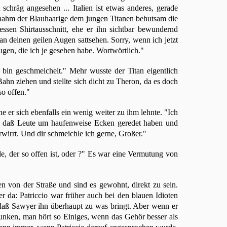
chräg angesehen ... Italien ist etwas anderes, gerade
 nahm der Blauhaarige dem jungen Titanen behutsam die
essen Shirtausschnitt, ehe er ihn sichtbar bewundernd
t an deinen geilen Augen sattsehen. Sorry, wenn ich jetzt
ugen, die ich je gesehen habe. Wortwörtlich."
h bin geschmeichelt." Mehr wusste der Titan eigentlich
 Bahn ziehen und stellte sich dicht zu Theron, da es doch
so offen."
e er sich ebenfalls ein wenig weiter zu ihm lehnte. "Ich
ebt, daß Leute um haufenweise Ecken geredet haben und
wirrt. Und dir schmeichle ich gerne, Großer."
de, der so offen ist, oder ?" Es war eine Vermutung von
n von der Straße und sind es gewohnt, direkt zu sein.
 da: Patriccio war früher auch bei den blauen Idioten
, daß Sawyer ihn überhaupt zu was bringt. Aber wenn er
funken, man hört so Einiges, wenn das Gehör besser als