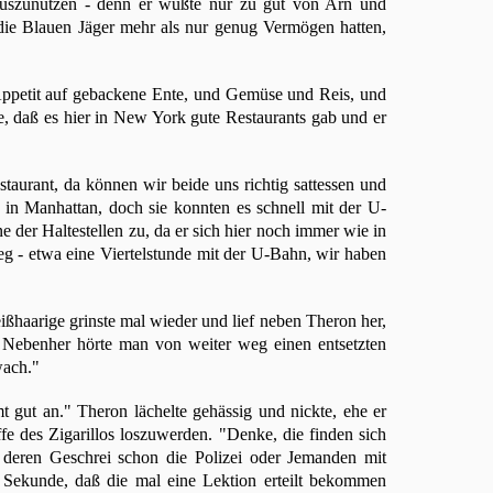
 auszunutzen - denn er wußte nur zu gut von Arn und
die Blauen Jäger mehr als nur genug Vermögen hatten,
 Appetit auf gebackene Ente, und Gemüse und Reis, und
e, daß es hier in New York gute Restaurants gab und er
aurant, da können wir beide uns richtig sattessen und
 in Manhattan, doch sie konnten es schnell mit der U-
e der Haltestellen zu, da er sich hier noch immer wie in
eg - etwa eine Viertelstunde mit der U-Bahn, wir haben
ißhaarige grinste mal wieder und lief neben Theron her,
. Nebenher hörte man von weiter weg einen entsetzten
wach."
 gut an." Theron lächelte gehässig und nickte, ehe er
offe des Zigarillos loszuwerden. "Denke, die finden sich
t deren Geschrei schon die Polizei oder Jemanden mit
 Sekunde, daß die mal eine Lektion erteilt bekommen