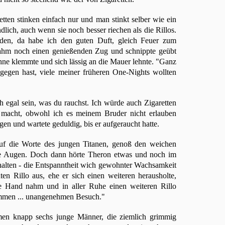
tten stinken einfach nur und man stinkt selber wie ein
dlich, auch wenn sie noch besser riechen als die Rillos.
eden, da habe ich den guten Duft, gleich Feuer zum
ahm noch einen genießenden Zug und schnippte geübt
hne klemmte und sich lässig an die Mauer lehnte. "Ganz
agegen hast, viele meiner früheren One-Nights wollten
 egal sein, was du rauchst. Ich würde auch Zigaretten
r macht, obwohl ich es meinem Bruder nicht erlauben
en und wartete geduldig, bis er aufgeraucht hatte.
 auf die Worte des jungen Titanen, genoß den weichen
ie Augen. Doch dann hörte Theron etwas und noch im
halten - die Entspanntheit wich gewohnter Wachsamkeit
ten Rillo aus, ehe er sich einen weiteren herausholte,
ie Hand nahm und in aller Ruhe einen weiteren Rillo
kommen ... unangenehmen Besuch."
men knapp sechs junge Männer, die ziemlich grimmig