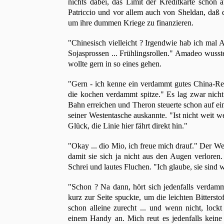
nichts dabei, das Limit der Kreditkarte schön
Patriccio und vor allem auch von Sheldan, daß 
um ihre dummen Kriege zu finanzieren.
"Chinesisch vielleicht ? Irgendwie hab ich mal
Sojasprossen ... Frühlingsrollen." Amadeo wusst
wollte gern in so eines gehen.
"Gern - ich kenne ein verdammt gutes China-Rest
die kochen verdammt spitze." Es lag zwar nicht
Bahn erreichen und Theron steuerte schon auf ein
seiner Westentasche auskannte. "Ist nicht weit w
Glück, die Linie hier fährt direkt hin."
"Okay ... dio Mio, ich freue mich drauf." Der We
damit sie sich ja nicht aus den Augen verloren
Schrei und lautes Fluchen. "Ich glaube, sie sind 
"Schon ? Na dann, hört sich jedenfalls verdammt
kurz zur Seite spuckte, um die leichten Bitterst
schon alleine zurecht ... und wenn nicht, lock
einem Handy an. Mich reut es jedenfalls keine