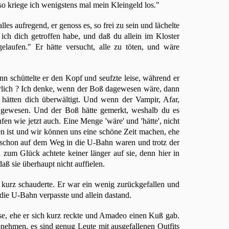
o kriege ich wenigstens mal mein Kleingeld los."
les aufregend, er genoss es, so frei zu sein und lächelte
ich dich getroffen habe, und daß du allein im Kloster
elaufen." Er hätte versucht, alle zu töten, und wäre
 schüttelte er den Kopf und seufzte leise, während er
rlich ? Ich denke, wenn der Boß dagewesen wäre, dann
 hätten dich überwältigt. Und wenn der Vampir, Afar,
 gewesen. Und der Boß hätte gemerkt, weshalb du es
en wie jetzt auch. Eine Menge 'wäre' und 'hätte', nicht
en ist und wir können uns eine schöne Zeit machen, ehe
ie schon auf dem Weg in die U-Bahn waren und trotz der
 zum Glück achtete keiner länger auf sie, denn hier in
aß sie überhaupt nicht auffielen.
kurz schauderte. Er war ein wenig zurückgefallen und
 die U-Bahn verpasste und allein dastand.
ise, ehe er sich kurz reckte und Amadeo einen Kuß gab.
bnehmen, es sind genug Leute mit ausgefallenen Outfits