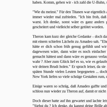
haben. Komm, gehen wir - ich zahl die U-Bahn, s
"Wie du meinst." Für den Titanen war eigentlich al
immer wieder mal zufrieden. "Ich bin froh, daß 
warst. Ich denke, sonst wäre es ganz anders g
gescheitert und vielleicht selber getötet worden.
Theron kam kurz der gleiche Gedanke - doch dann
mit einem schiefen Lächeln zu Amadeo sah. "Eh
hätte er dich schon früh genug gefühlt und wir
dagewesen wäre, dann wäre es noch einfacher
gemacht hättest und dann wäre es genauso verlauf
wahr ? Aber zum Glück lief es so, wie es gelauf
wir deinen Brudi holen." Er sprach leiser, da s
späten Stunde vielen Leuten begegneten ... doch
New York liefen so viele schräge Gestalten rum, d
Einige waren so schräg, daß Amadeo gaffte und 
schloss nun wieder zu Theron auf, damit er nicht
Doch dieser hatte auf ihn gewartet und lachte le
"Siehst du ? Ich denke, du kannst deine Brille a