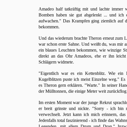
Amadeo half tatkräftig mit und lachte immer w
Bomben haben sie gut abgelenkt ... und ich 
aufwachen." Das Krampfen ging ziemlich auf d
bekommen.
Und das wiederum brachte Theron erneut zum Lache
war schon erste Sahne. Und weißt du, was mir am
ein blaues Leuchten bekommen, wie winzige Str
direkt an das Ohr Amadeos, ehe er ihn leich
Schlägern widmete.
"Eigentlich war es ein Kettenblitz. Wie ein
Kugelblitzen puste ich meist Einzelne weg." Es k
es Theron gern erklären. "Warte." In seiner Hand
der Mülltonnen, die einige Meter weit zurückflo
Im ersten Moment war der junge Rekrut sprachlo
er breit grinste und nickte. "Sorry - ich bin
verwechselt. Jetzt kann ich mich erinnern, das 
Jedenfalls total faszinierend - ich finde das Wahn
Legenden, mit allem Drum und Dran." Inzwis