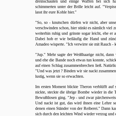
dreinschauten und einige Waffen bei sich 
schimmerten unter der Brille leicht auf. "Verpi
lasst ihr eure Kohle hier."
"So, so - knutschen dürfen wir nicht, aber uns
verschwinden schon, hier stinkt es nämlich viel 
weiterhin ruhig und grinste sogar leicht, ehe er
Dabei hob er wie beiläufig die Hand und zünd
Amadeo wisperte. "Ich verwirre sie mit Rauch - k
"Jup." Mehr sagte der Weißhaarige nicht, dann
und ehe die Bande noch etwas tun konnte, schick
auf einen Schlag zusammenbrechen ließ. Natürlich 
"Und was jetzt ? Binden wir sie nackt zusammen 
lustig, wenn sie so erwachten.
Im ersten Moment blickte Theron verblüfft auf 
nickte, steckte die übrige Bombe wieder in die T
Bewußtlosen ging. "Jep - und zwar pärchenweis
Und nackt ist gut, das wird ihnen eine Lehre sei
denen einen Ständer von der Reiberei." Dann ka
sich durch den leichten Wind wieder verzog und 