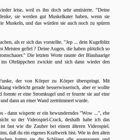
ieder leise, weil es ihn doch sehr amüsierte. "Deine
denke, sie werden gut Muskelkater haben, wenn sie
ie Muskeln, und das würden sie auch noch zu spüren
n, als er sich das vorstellte. "Jep ... dein Kugelblitz
 Meisten gefiel ? Deine Augen, die haben plötzlich so
omschauer." Die letzten Worte raunte der Blauhaarige
t ins Ohrläppchen zwickte und sich dann wieder den
 Funke, der von Körper zu Körper überspringt. Mit
lang vielleicht gerade besserwisserisch, aber er wollte
 formte er eine Stromkugel und er feuerte sie auf eine
g und dann an einer Wand zertrümmert wurde.
s - dann wisperte er ein bewunderndes "Wow ...", ehe
 nicht so der Videospiel-Crack, deshalb habe ich das
ist fast wie die Zauber bei einem älteren Videospiel.
sinn, daß du ein eigenes Kraftwerk bist. Wie in den alten
chen hatten sie die Schläger alle ausgezogen und