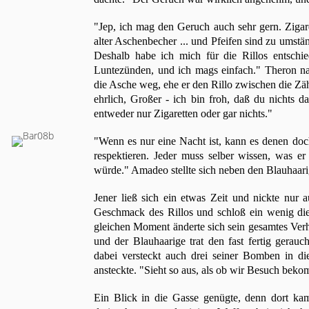
"Jep, ich mag den Geruch auch sehr gern. Zigare
alter Aschenbecher ... und Pfeifen sind zu umstän
Deshalb habe ich mich für die Rillos entschi
Luntezünden, und ich mags einfach." Theron n
die Asche weg, ehe er den Rillo zwischen die Zä
ehrlich, Großer - ich bin froh, daß du nichts d
entweder nur Zigaretten oder gar nichts."
"Wenn es nur eine Nacht ist, kann es denen doch
respektieren. Jeder muss selber wissen, was e
würde." Amadeo stellte sich neben den Blauhaarig
Jener ließ sich ein etwas Zeit und nickte nur
Geschmack des Rillos und schloß ein wenig d
gleichen Moment änderte sich sein gesamtes Ver
und der Blauhaarige trat den fast fertig gerauch
dabei versteckt auch drei seiner Bomben in d
ansteckte. "Sieht so aus, als ob wir Besuch be
Ein Blick in die Gasse genügte, denn dort ka